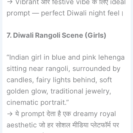
→ Vibrant और festive vibe के लिए ideal
prompt — perfect Diwali night feel।
7. Diwali Rangoli Scene (Girls)
“Indian girl in blue and pink lehenga
sitting near rangoli, surrounded by
candles, fairy lights behind, soft
golden glow, traditional jewelry,
cinematic portrait.”
→ ये prompt देता है एक dreamy royal
aesthetic जो हर सोशल मीडिया प्लेटफॉर्म पर