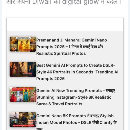
और अपनी Diwali को digital glow में बदलें।
Latest Updates
Premanand Ji Maharaj Gemini Nano
Prompts 2025 – 1 मिनट में बनाएँ दिव्य और
Realistic Spiritual Photos
Best Gemini AI Prompts to Create DSLR-
Style 4K Portraits in Seconds: Trending AI
Prompts 2025
Gemini AI New Trending Prompts – बनाइए
Stunning Instagram-Style 8K Realistic
Saree & Travel Portraits
Gemini Nano 8K Prompts से बनाइए Stylish
Indian Model Photos – DSLR जैसी Clarity के
साथ