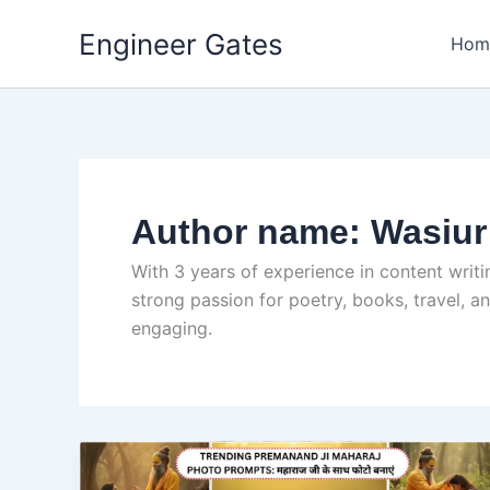
Engineer Gates
Hom
Skip
to
content
Author name: Wasiu
With 3 years of experience in content writing
strong passion for poetry, books, travel, a
engaging.